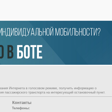
ования Интернета в голосовом режиме, получить информацию о
ия пассажирского транспорта на интересующий остановочный пункт.
Контакты
Телефоны: