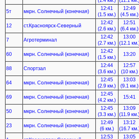
(1.4 км.)
(11.1 км.
12:41
12:49
5т
мкрн. Солнечный (конечная)
(1.5 км.)
(4.5 км.)
12:42
12:51
12
ст.Красноярск-Северный
(2.6 км.)
(6.4 км.)
12:42
13:00
7
Агротерминал
(2.7 км.)
(12.1 км.
12:42
60
мкрн. Солнечный (конечная)
13:20
(1.5 км.)
12:44
12:57
88
Спортзал
(3.6 км.)
(10 км.)
12:45
13:03
64
мкрн. Солнечный (конечная)
(2.9 км.)
(9.1 км.)
12:45
69
мкрн. Солнечный (конечная)
15:41
(4.2 км.)
12:45
13:09
50
мкрн. Солнечный (конечная)
(3.3 км.)
(11.9 км.
12:49
13:12
23
мкрн. Солнечный (конечная)
(6 км.)
(16.7 км.
12:53
13:05