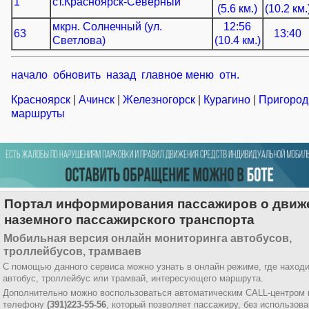
1
ст.Красноярск-Северный
(5.6 км.)
(10.2 км.
мкрн. Солнечный (ул.
12:56
63
13:40
Светлова)
(10.4 км.)
начало
обновить
назад
главное меню
отн.
Красноярск
|
Ачинск
|
Железногорск
|
Курагино
|
Пригоро
маршруты
Портал информирования пассажиров о движ
наземного пассажирского транспорта
Мобильная версия онлайн мониторинга автобусов,
троллейбусов, трамваев
С помощью данного сервиса можно узнать в онлайн режиме, где наход
автобус, троллейбус или трамвай, интересующего маршрута.
Дополнительно можно воспользоваться автоматическим CALL-центром 
телефону
(391)223-55-56
, который позволяет пассажиру, без использов