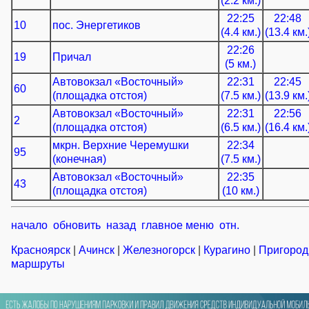
(2.2 км.)
22:25
22:48
10
пос. Энергетиков
(4.4 км.)
(13.4 км.
22:26
19
Причал
(5 км.)
Автовокзал «Восточный»
22:31
22:45
60
(площадка отстоя)
(7.5 км.)
(13.9 км.
Автовокзал «Восточный»
22:31
22:56
2
(площадка отстоя)
(6.5 км.)
(16.4 км.
мкрн. Верхние Черемушки
22:34
95
(конечная)
(7.5 км.)
Автовокзал «Восточный»
22:35
43
(площадка отстоя)
(10 км.)
начало
обновить
назад
главное меню
отн.
Красноярск
|
Ачинск
|
Железногорск
|
Курагино
|
Пригоро
маршруты