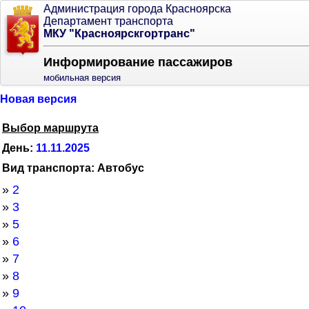
Администрация города Красноярска
Департамент транспорта
МКУ "Красноярскгортранс"
Информирование пассажиров
мобильная версия
Новая версия
Выбор маршрута
День:
11.11.2025
Вид транспорта: Автобус
»
2
»
3
»
5
»
6
»
7
»
8
»
9