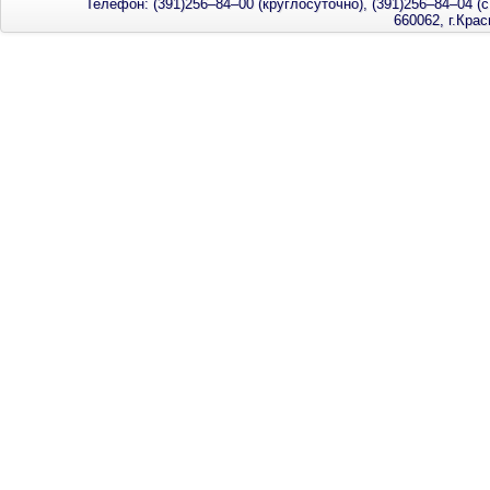
Телефон: (391)256–84–00 (круглосуточно), (391)256–84–04 (с
660062, г.Кра