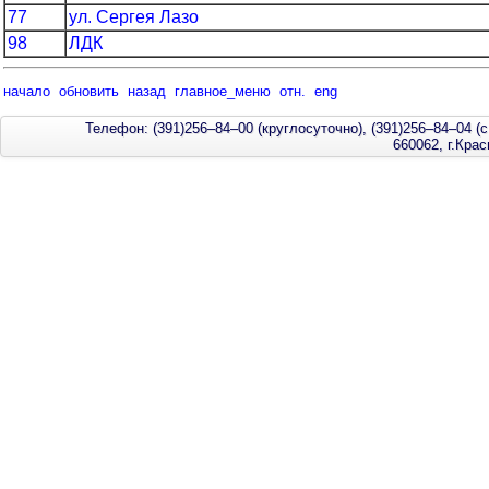
77
ул. Сергея Лазо
98
ЛДК
начало
обновить
назад
главное_меню
отн.
eng
Телефон: (391)256–84–00 (круглосуточно), (391)256–84–04 (с
660062, г.Кра