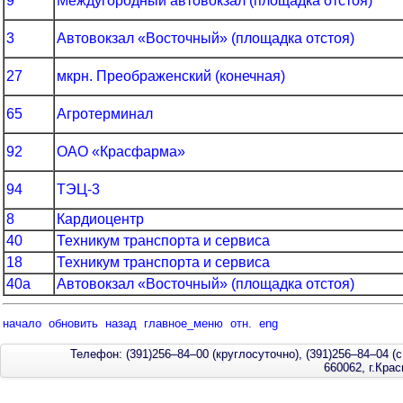
9
Междугородный автовокзал (площадка отстоя)
3
Автовокзал «Восточный» (площадка отстоя)
27
мкрн. Преображенский (конечная)
65
Агротерминал
92
ОАО «Красфарма»
94
ТЭЦ-3
8
Кардиоцентр
40
Техникум транспорта и сервиса
18
Техникум транспорта и сервиса
40а
Автовокзал «Восточный» (площадка отстоя)
начало
обновить
назад
главное_меню
отн.
eng
Телефон: (391)256–84–00 (круглосуточно), (391)256–84–04 (с
660062, г.Кра