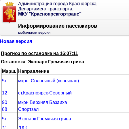
Администрация города Красноярска
Департамент транспорта
МКУ "Красноярскгортранс"
Информирование пассажиров
мобильная версия
Новая версия
Прогноз по остановке на 16:07:11
Остановка: Экопарк Гремячая грива
Марш.
Направление
5т
мкрн. Солнечный (конечная)
12
ст.Красноярск-Северный
90
мкрн Верхняя Базаиха
88
Спортзал
5т
Экопарк Гремячая грива
31
ЛДК