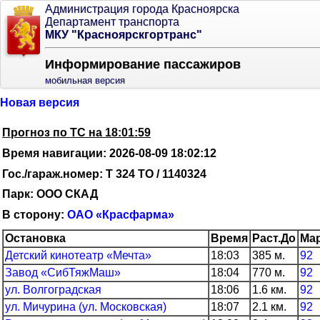
Администрация города Красноярска
Департамент транспорта
МКУ "Красноярскгортранс"
Информирование пассажиров
мобильная версия
Новая версия
Прогноз по ТС на 18:01:59
Время навигации: 2026-08-09 18:02:12
Гос./гараж.номер: Т 324 ТО / 1140324
Парк: ООО СКАД
В сторону:
ОАО «Красфарма»
Остановка
Время
Раст.До
Ма
Детский кинотеатр «Мечта»
18:03
385 м.
92
Завод «СибТяжМаш»
18:04
770 м.
92
ул. Волгоградская
18:06
1.6 км.
92
ул. Мичурина (ул. Московская)
18:07
2.1 км.
92