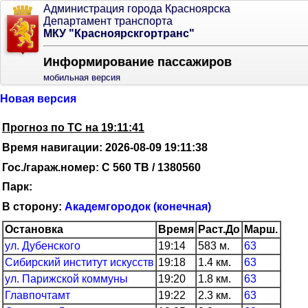
Администрация города Красноярска
Департамент транспорта
МКУ "Красноярскгортранс"
Информирование пассажиров
мобильная версия
Новая версия
Прогноз по ТС на 19:11:41
Время навигации: 2026-08-09 19:11:38
Гос./гараж.номер: С 560 ТВ / 1380560
Парк:
В сторону:
Академгородок (конечная)
Остановка
Время
Раст.До
Марш.
ул. Дубенского
19:14
583 м.
63
Сибирский институт искусств
19:18
1.4 км.
63
ул. Парижской коммуны
19:20
1.8 км.
63
Главпочтамт
19:22
2.3 км.
63