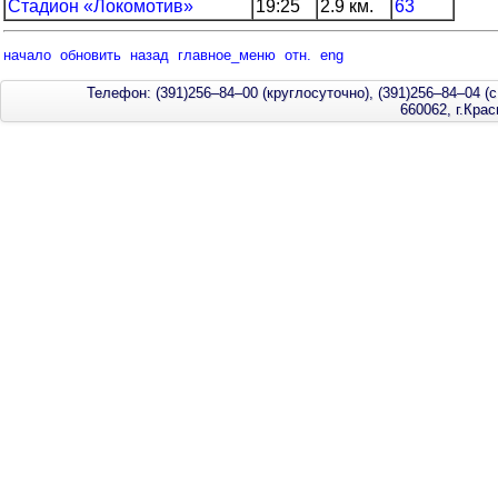
Стадион «Локомотив»
19:25
2.9 км.
63
начало
обновить
назад
главное_меню
отн.
eng
Телефон: (391)256–84–00 (круглосуточно), (391)256–84–04 (с
660062, г.Кра