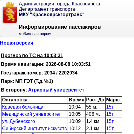
Администрация города Красноярска
Департамент транспорта
МКУ "Красноярскгортранс"
Информирование пассажиров
мобильная версия
Новая версия
Прогноз по ТС на 10:03:31
Время навигации: 2026-08-08 10:03:51
Гос./гараж.номер: 2034 / 2202034
Парк: МП ГЭТ (Т.д.№1)
В сторону:
Аграрный университет
Остановка
Время
Раст.До
Марш.
Краевая больница
10:04
55 м.
15т
Медицинский университет
10:05
406 м.
15т
ул. Дубенского
10:09
1.4 км.
15т
Сибирский институт искусств
10:12
2.1 км.
15т