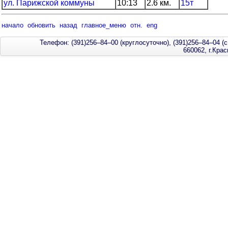
ул. Парижской коммуны
10:13
2.6 км.
15т
начало
обновить
назад
главное_меню
отн.
eng
Телефон: (391)256–84–00 (круглосуточно), (391)256–84–04 (с
660062, г.Кра