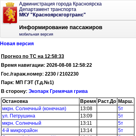
Администрация города Красноярска
Департамент транспорта
МКУ "Красноярскгортранс"
Информирование пассажиров
мобильная версия
Новая версия
Прогноз по ТС на 12:58:33
Время навигации: 2026-08-08 12:58:22
Гос./гараж.номер: 2230 / 2102230
Парк: МП ГЭТ (Т.д.№1)
В сторону:
Экопарк Гремячая грива
Остановка
Время
Раст.До
Марш.
мкрн. Солнечный (конечная)
13:08
5т
ул. Петрушина
13:09
5т
мкрн. Солнечный
13:11
5т
4-й микрорайон
13:14
5т