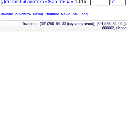
Детская библиотека «Жар-птица»
13:16
5т
начало
обновить
назад
главное_меню
отн.
eng
Телефон: (391)256–84–00 (круглосуточно), (391)256–84–04 (с
660062, г.Кра