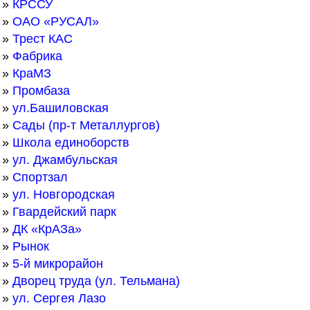
»
КРССУ
»
ОАО «РУСАЛ»
»
Трест КАС
»
Фабрика
»
КраМЗ
»
Промбаза
»
ул.Башиловская
»
Сады (пр-т Металлургов)
»
Школа единоборств
»
ул. Джамбульская
»
Спортзал
»
ул. Новгородская
»
Гвардейский парк
»
ДК «КрАЗа»
»
Рынок
»
5-й микрорайон
»
Дворец труда (ул. Тельмана)
»
ул. Сергея Лазо