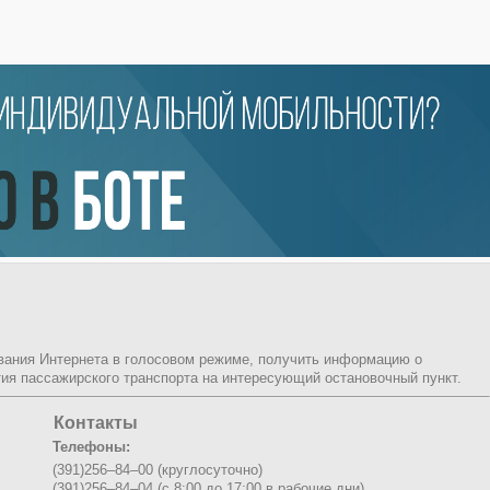
ования Интернета в голосовом режиме, получить информацию о
ия пассажирского транспорта на интересующий остановочный пункт.
Контакты
Телефоны:
(391)256–84–00 (круглосуточно)
(391)256–84–04 (с 8:00 до 17:00 в рабочие дни)