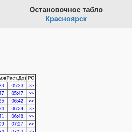
Остановочное табло
Красноярск
мя(Раст.До)
РС
23
05:23
>>
47
05:47
>>
25
06:42
>>
34
06:34
>>
41
06:48
>>
09
07:27
>>
24
07:52
>>