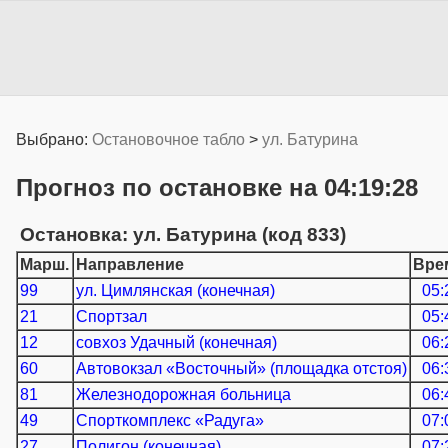
Выбрано:
Остановочное табло
>
ул. Батурина
Прогноз по остановке на 04:19:28
Остановка: ул. Батурина (код 833)
Марш.
Направление
Вре
99
ул. Цимлянская (конечная)
05:
21
Спортзал
05:
12
совхоз Удачный (конечная)
06:
60
Автовокзал «Восточный» (площадка отстоя)
06:
81
Железнодорожная больница
06:
49
Спорткомплекс «Радуга»
07:
27
Полигон (конечная)
07: