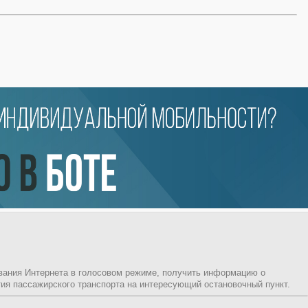
ования Интернета в голосовом режиме, получить информацию о
ия пассажирского транспорта на интересующий остановочный пункт.