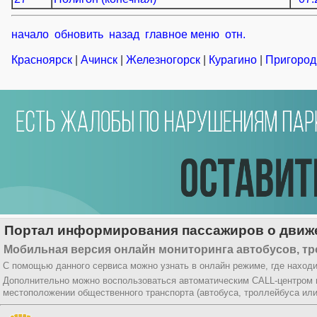
начало
обновить
назад
главное меню
отн.
Красноярск
|
Ачинск
|
Железногорск
|
Курагино
|
Пригород
Портал информирования пассажиров о движе
Мобильная версия онлайн мониторинга автобусов, тр
С помощью данного сервиса можно узнать в онлайн режиме, где находи
Дополнительно можно воспользоваться автоматическим CALL-центром
местоположении общественного транспорта (автобуса, троллейбуса ил