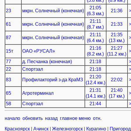
(3.8 км.)
(6.9 км.)
21:05
23
мкрн. Солнечный (конечная)
21:36
(6.3 км.)
21:11
61
мкрн. Солнечный (конечная)
21:33
(8.7 км.)
21:11
21:35
87
мкрн. Солнечный (конечная)
(6.4 км.)
(13 км.)
21:16
21:27
15т
ОАО «РУСАЛ»
(8.2 км.)
(11.2 км.)
77
д. Песчанка (конечная)
21:18
22
Спортзал
21:18
21:20
83
Профилакторий з-да КраМЗ
22:02
(12.4 км.)
21:31
21:40
65
Агротерминал
(14.1 км.)
(17 км.)
58
Спортзал
21:44
начало
обновить
назад
главное меню
отн.
Красноярск
|
Ачинск
|
Железногорск
|
Курагино
|
Пригоро