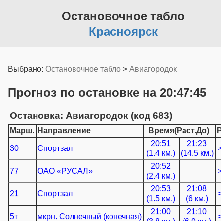
Остановочное табло
Красноярск
Выбрано:
Остановочное табло
>
Авиагородок
Прогноз по остановке на 20:47:45
Остановка: Авиагородок (код 683)
Марш.
Направление
Время(Раст.До)
20:51
21:23
30
Спортзал
(1.4 км.)
(14.5 км.)
20:52
77
ОАО «РУСАЛ»
(2.4 км.)
20:53
21:08
21
Спортзал
(1.5 км.)
(6 км.)
21:00
21:10
5т
мкрн. Солнечный (конечная)