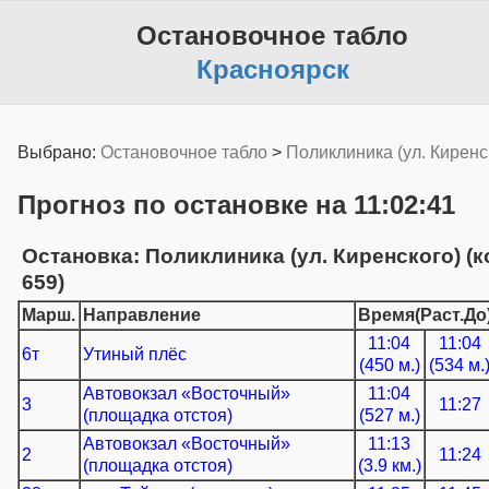
Остановочное табло
Красноярск
Выбрано:
Остановочное табло
>
Поликлиника (ул. Киренс
Прогноз по остановке на 11:02:41
Остановка: Поликлиника (ул. Киренского) (к
659)
Марш.
Направление
Время(Раст.До
11:04
11:04
6т
Утиный плёс
(450 м.)
(534 м.
Автовокзал «Восточный»
11:04
3
11:27
(площадка отстоя)
(527 м.)
Автовокзал «Восточный»
11:13
2
11:24
(площадка отстоя)
(3.9 км.)