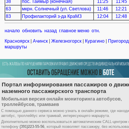
38
пос. Таймыр (конечная)
11:25
11:45
63
мкрн. Солнечный (ул. Светлова)
11:46
12:21
83
Профилакторий з-да КраМЗ
12:04
12:48
начало
обновить
назад
главное меню
отн.
Красноярск
|
Ачинск
|
Железногорск
|
Курагино
|
Пригоро
маршруты
Портал информирования пассажиров о движ
наземного пассажирского транспорта
Мобильная версия онлайн мониторинга автобусов,
троллейбусов, трамваев
С помощью данного сервиса можно узнать в онлайн режиме, где наход
автобус, троллейбус или трамвай, интересующего маршрута.
Дополнительно можно воспользоваться автоматическим CALL-центром 
телефону
(391)223-55-56
, который позволяет пассажиру, без использов