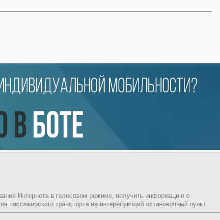
ования Интернета в голосовом режиме, получить информацию о
ия пассажирского транспорта на интересующий остановочный пункт.