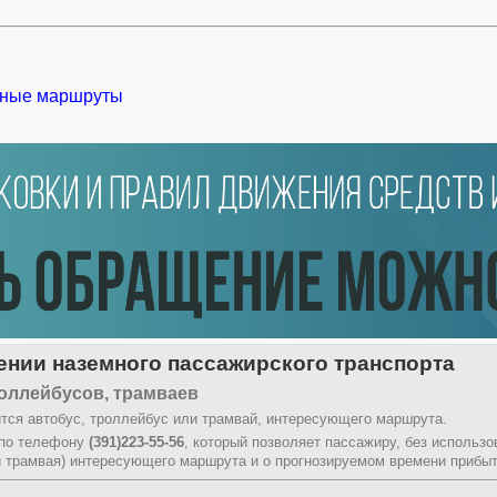
ные маршруты
нии наземного пассажирского транспорта
оллейбусов, трамваев
тся автобус, троллейбус или трамвай, интересующего маршрута.
 по телефону
(391)223-55-56
, который позволяет пассажиру, без использ
и трамвая) интересующего маршрута и о прогнозируемом времени прибыт