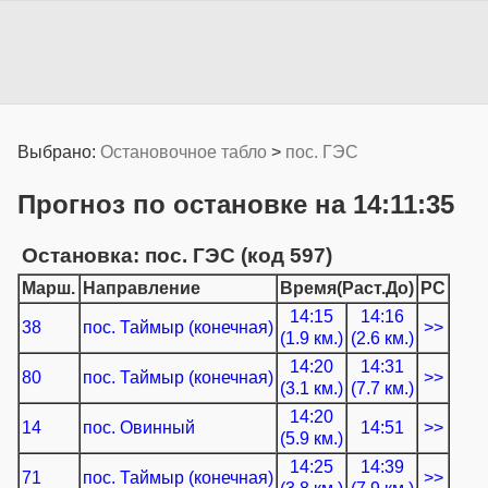
Выбрано:
Остановочное табло
>
пос. ГЭС
Прогноз по остановке на 14:11:35
Остановка: пос. ГЭС (код 597)
Марш.
Направление
Время(Раст.До)
РС
14:15
14:16
38
пос. Таймыр (конечная)
>>
(1.9 км.)
(2.6 км.)
14:20
14:31
80
пос. Таймыр (конечная)
>>
(3.1 км.)
(7.7 км.)
14:20
14
пос. Овинный
14:51
>>
(5.9 км.)
14:25
14:39
71
пос. Таймыр (конечная)
>>