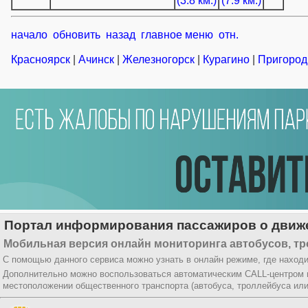
(3.8 км.)
(7.9 км.)
начало
обновить
назад
главное меню
отн.
Красноярск
|
Ачинск
|
Железногорск
|
Курагино
|
Пригород
Портал информирования пассажиров о движе
Мобильная версия онлайн мониторинга автобусов, тр
С помощью данного сервиса можно узнать в онлайн режиме, где находи
Дополнительно можно воспользоваться автоматическим CALL-центром
местоположении общественного транспорта (автобуса, троллейбуса ил