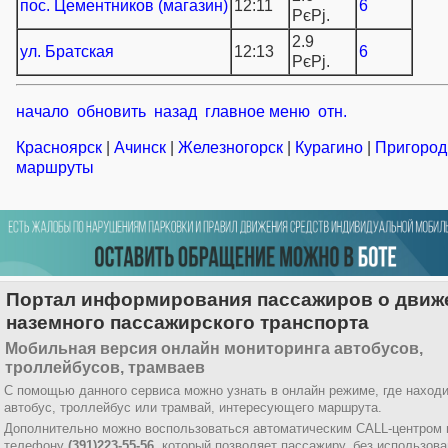
пос. Цементников (магазин)
12:11
6
РєРј.
2.9
ул. Братская
12:13
6
РєРј.
начало
обновить
назад
главное меню
отн.
Красноярск
|
Ачинск
|
Железногорск
|
Курагино
|
Пригоро
маршруты
Портал информирования пассажиров о движ
наземного пассажирского транспорта
Мобильная версия онлайн мониторинга автобусов,
троллейбусов, трамваев
С помощью данного сервиса можно узнать в онлайн режиме, где наход
автобус, троллейбус или трамвай, интересующего маршрута.
Дополнительно можно воспользоваться автоматическим CALL-центром 
телефону
(391)223-55-56
, который позволяет пассажиру, без использов