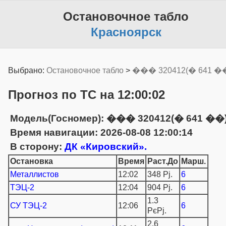
Остановочное табло
Красноярск
Выбрано:
Остановочное табло
>
��� 320412(� 641 �
Прогноз по ТС на 12:00:02
Модель(Госномер): ��� 320412(� 641 ��
Время навигации: 2026-08-08 12:00:14
В сторону:
ДК «Кировский».
Остановка
Время
Раст.До
Марш.
Металлистов
12:02
348 Рј.
6
ТЭЦ-2
12:04
904 Рј.
6
1.3
СУ ТЭЦ-2
12:06
6
РєРј.
2.6