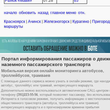
Рынок «Мави»
07:28
65
начало
обновить
назад
главное меню
отн.
Красноярск
|
Ачинск
|
Железногорск
|
Курагино
|
Пригоро
маршруты
Портал информирования пассажиров о движ
наземного пассажирского транспорта
Мобильная версия онлайн мониторинга автобусов,
троллейбусов, трамваев
С помощью данного сервиса можно узнать в онлайн режиме, где наход
автобус, троллейбус или трамвай, интересующего маршрута.
Дополнительно можно воспользоваться автоматическим CALL-центром 
телефону
(391)223-55-56
, который позволяет пассажиру, без использов
Интернета в голосовом режиме, получить информацию о местоположен
общественного транспорта (автобуса, троллейбуса или трамвая)
интересующего маршрута и о прогнозируемом времени прибытия