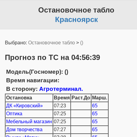
Остановочное табло
Красноярск
Выбрано:
Остановочное табло
>
()
Прогноз по ТС на 04:56:39
Модель(Госномер): ()
Время навигации:
В сторону:
Агротерминал.
Остановка
Время
Раст.До
Марш.
ДК «Кировский»
07:23
65
Оптика
07:25
65
Мебельный магазин
07:25
65
Дом творчества
07:27
65