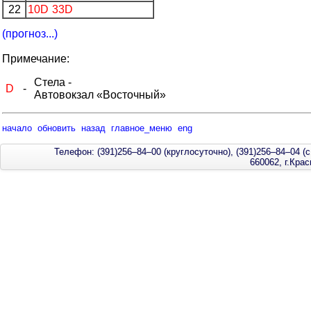
22
10D
33D
(прогноз...)
Примечание:
Стела -
D
-
Автовокзал «Восточный»
начало
обновить
назад
главное_меню
eng
Телефон: (391)256–84–00 (круглосуточно), (391)256–84–04 (с
660062, г.Кра