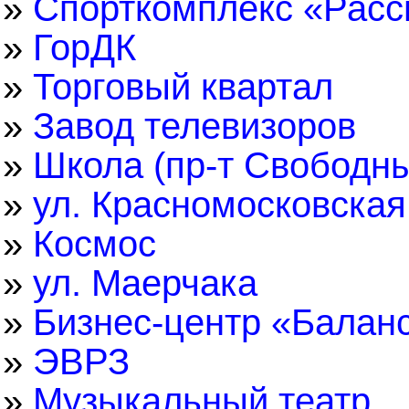
»
Спорткомплекс «Расс
»
ГорДК
»
Торговый квартал
»
Завод телевизоров
»
Школа (пр-т Свободн
»
ул. Красномосковская
»
Космос
»
ул. Маерчака
»
Бизнес-центр «Балан
»
ЭВРЗ
»
Музыкальный театр