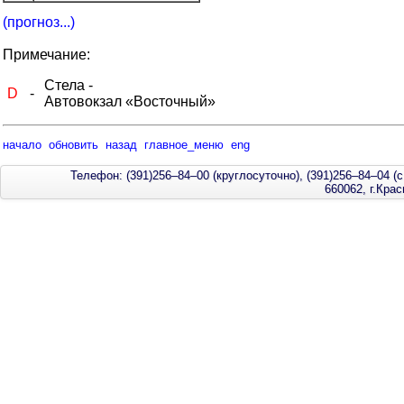
(прогноз...)
Примечание:
Стела -
D
-
Автовокзал «Восточный»
начало
обновить
назад
главное_меню
eng
Телефон: (391)256–84–00 (круглосуточно), (391)256–84–04 (с
660062, г.Кра