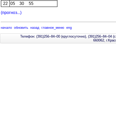
22
05
30
55
(прогноз...)
начало
обновить
назад
главное_меню
eng
Телефон: (391)256–84–00 (круглосуточно), (391)256–84–04 (с
660062, г.Кра