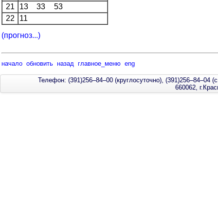
21
13
33
53
22
11
(прогноз...)
начало
обновить
назад
главное_меню
eng
Телефон: (391)256–84–00 (круглосуточно), (391)256–84–04 (с
660062, г.Кра