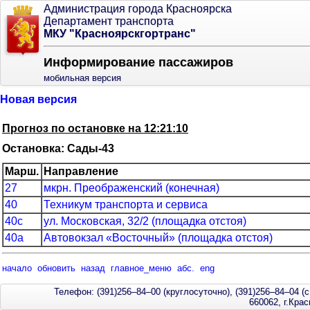
Администрация города Красноярска
Департамент транспорта
МКУ "Красноярскгортранс"
Информирование пассажиров
мобильная версия
Новая версия
Прогноз по остановке на 12:21:10
Остановка: Сады-43
Марш.
Направление
27
мкрн. Преображенский (конечная)
40
Техникум транспорта и сервиса
40с
ул. Московская, 32/2 (площадка отстоя)
40а
Автовокзал «Восточный» (площадка отстоя)
начало
обновить
назад
главное_меню
абс.
eng
Телефон: (391)256–84–00 (круглосуточно), (391)256–84–04 (с
660062, г.Кра