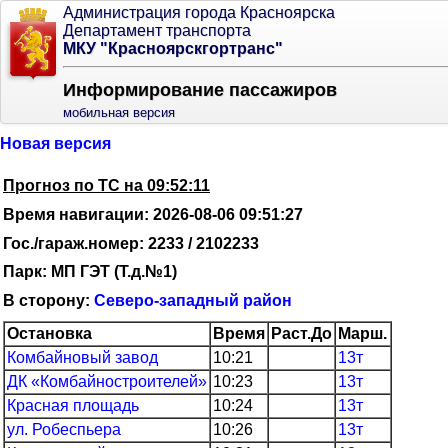
Администрация города Красноярска
Департамент транспорта
МКУ "Красноярскгортранс"
Информирование пассажиров
мобильная версия
Новая версия
Прогноз по ТС на 09:52:11
Время навигации: 2026-08-06 09:51:27
Гос./гараж.номер: 2233 / 2102233
Парк: МП ГЭТ (Т.д.№1)
В сторону:
Северо-западный район
Остановка
Время
Раст.До
Марш.
Комбайновый завод
10:21
13т
ДК «Комбайностроителей»
10:23
13т
Красная площадь
10:24
13т
ул. Робеспьера
10:26
13т