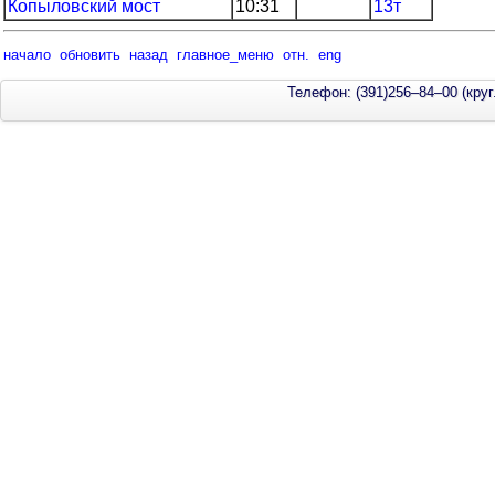
Копыловский мост
10:31
13т
начало
обновить
назад
главное_меню
отн.
eng
Телефон: (391)256–84–00 (круг