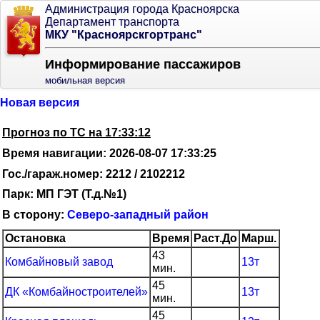
Администрация города Красноярска
Департамент транспорта
МКУ "Красноярскгортранс"
Информирование пассажиров
мобильная версия
Новая версия
Прогноз по ТС на 17:33:12
Время навигации: 2026-08-07 17:33:25
Гос./гараж.номер: 2212 / 2102212
Парк: МП ГЭТ (Т.д.№1)
В сторону:
Северо-западный район
Остановка
Время
Раст.До
Марш.
43
Комбайновый завод
13т
мин.
45
ДК «Комбайностроителей»
13т
мин.
45