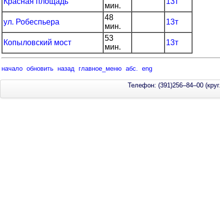
Красная площадь
13т
мин.
48
ул. Робеспьера
13т
мин.
53
Копыловский мост
13т
мин.
начало
обновить
назад
главное_меню
абс.
eng
Телефон: (391)256–84–00 (круг