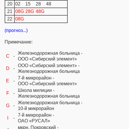
20
02
15
28
48
21
08G
28G
48G
22
08G
(прогноз...)
Примечание:
Железнодорожная больница -
C
-
ООО «Сибирский элемент»
ООО «Сибирский элемент» -
D
-
Железнодорожная больница
7-й микрорайон -
E
-
ООО «Сибирский элемент»
Школа милиции -
F
-
Железнодорожная больница
Железнодорожная больница -
G
-
10-й микрорайон
7-й микрорайон -
I
-
ОАО «РУСАЛ»
мкрн. Покровский -