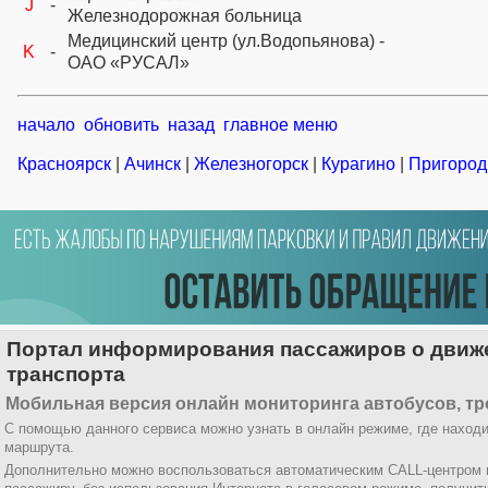
J
-
Железнодорожная больница
Медицинский центр (ул.Водопьянова) -
K
-
ОАО «РУСАЛ»
начало
обновить
назад
главное меню
Красноярск
|
Ачинск
|
Железногорск
|
Курагино
|
Пригород
Портал информирования пассажиров о движе
транспорта
Мобильная версия онлайн мониторинга автобусов, тр
С помощью данного сервиса можно узнать в онлайн режиме, где находи
маршрута.
Дополнительно можно воспользоваться автоматическим CALL-центром