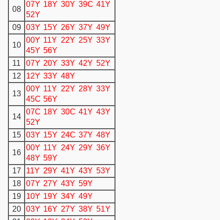
07Y
18Y
30Y
39C
41Y
08
52Y
09
03Y
15Y
26Y
37Y
49Y
00Y
11Y
22Y
25Y
33Y
10
45Y
56Y
11
07Y
20Y
33Y
42Y
52Y
12
12Y
33Y
48Y
00Y
11Y
22Y
28Y
33Y
13
45C
56Y
07C
18Y
30C
41Y
43Y
14
52Y
15
03Y
15Y
24C
37Y
48Y
00Y
11Y
24Y
29Y
36Y
16
48Y
59Y
17
11Y
29Y
41Y
43Y
53Y
18
07Y
27Y
43Y
59Y
19
10Y
19Y
34Y
49Y
20
03Y
16Y
27Y
38Y
51Y