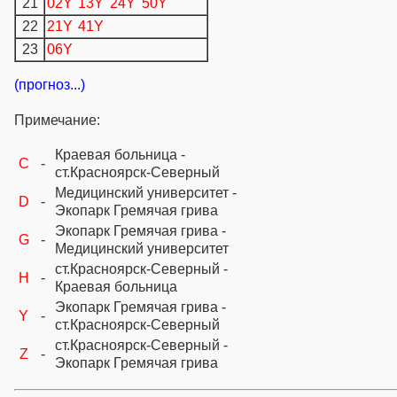
21
02Y
13Y
24Y
50Y
22
21Y
41Y
23
06Y
(прогноз...)
Примечание:
Краевая больница -
C
-
ст.Красноярск-Северный
Медицинский университет -
D
-
Экопарк Гремячая грива
Экопарк Гремячая грива -
G
-
Медицинский университет
ст.Красноярск-Северный -
H
-
Краевая больница
Экопарк Гремячая грива -
Y
-
ст.Красноярск-Северный
ст.Красноярск-Северный -
Z
-
Экопарк Гремячая грива