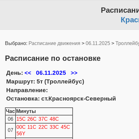
Расписан
Крас
Выбрано:
Расписание движения
>
06.11.2025
>
Троллейб
Расписание по остановке
День:
06.11.2025
<<
>>
Маршрут: 5т (Троллейбус)
Направление:
Остановка: ст.Красноярск-Северный
Час
Минуты
06
15C
26C
37C
48C
00C
11C
22C
33C
45C
07
56Y