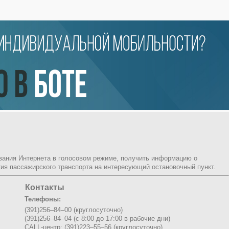
ования Интернета в голосовом режиме, получить информацию о
ия пассажирского транспорта на интересующий остановочный пункт.
Контакты
Телефоны:
(391)256–84–00 (круглосуточно)
(391)256–84–04 (с 8:00 до 17:00 в рабочие дни)
CALL-центр: (391)223–55–56 (круглосуточно)