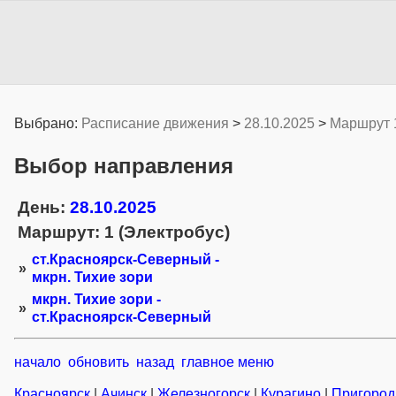
Выбрано:
Расписание движения
>
28.10.2025
>
Маршрут 
Выбор направления
День:
28.10.2025
Маршрут: 1 (Электробус)
ст.Красноярск-Северный -
»
мкрн. Тихие зори
мкрн. Тихие зори -
»
ст.Красноярск-Северный
начало
обновить
назад
главное меню
Красноярск
|
Ачинск
|
Железногорск
|
Курагино
|
Пригород