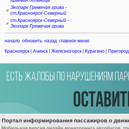
Краевая больница
Экопарк Гремячая грива -
»
ст.Красноярск-Северный
ст.Красноярск-Северный -
»
Экопарк Гремячая грива
начало
обновить
назад
главное меню
Красноярск
|
Ачинск
|
Железногорск
|
Курагино
|
Пригород
Портал информирования пассажиров о движе
Мобильная версия онлайн мониторинга автобусов, тр