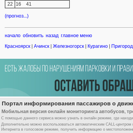
22
16
41
(прогноз...)
начало
обновить
назад
главное меню
Красноярск
|
Ачинск
|
Железногорск
|
Курагино
|
Пригород
Портал информирования пассажиров о движе
Мобильная версия онлайн мониторинга автобусов, тр
С помощью данного сервиса можно узнать в онлайн режиме, где находи
Дополнительно можно воспользоваться автоматическим CALL-центром
Интернета в голосовом режиме, получить информацию о местоположени