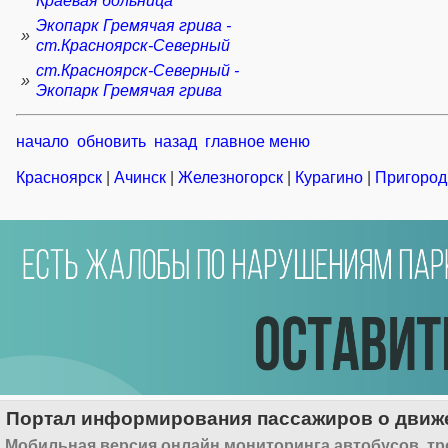
Краевая больница
Экопарк Гремячая грива -
»
ст.Красноярск-Северный
ст.Красноярск-Северный -
»
Экопарк Гремячая грива
начало
обновить
назад
главное меню
Красноярск
|
Ачинск
|
Железногорск
|
Курагино
|
Пригород
Портал информирования пассажиров о движе
Мобильная версия онлайн мониторинга автобусов, тр