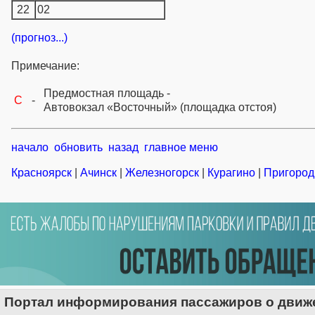
22
02
(прогноз...)
Примечание:
Предмостная площадь -
C
-
Автовокзал «Восточный» (площадка отстоя)
начало
обновить
назад
главное меню
Красноярск
|
Ачинск
|
Железногорск
|
Курагино
|
Пригород
Портал информирования пассажиров о движе