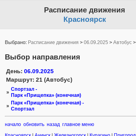
Расписание движения
Красноярск
Выбрано:
Расписание движения
>
06.09.2025
>
Автобус
Выбор направления
День:
06.09.2025
Маршрут: 21 (Автобус)
Спортзал -
»
Парк «Прищепка» (конечная)
Парк «Прищепка» (конечная) -
»
Спортзал
начало
обновить
назад
главное меню
Красноярск
|
Ачинск
|
Железногорск
|
Курагино
|
Пригоро