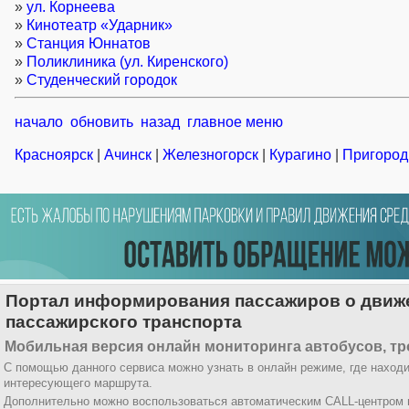
»
ул. Корнеева
»
Кинотеатр «Ударник»
»
Станция Юннатов
»
Поликлиника (ул. Киренского)
»
Студенческий городок
начало
обновить
назад
главное меню
Красноярск
|
Ачинск
|
Железногорск
|
Курагино
|
Пригород
Портал информирования пассажиров о движ
пассажирского транспорта
Мобильная версия онлайн мониторинга автобусов, тр
С помощью данного сервиса можно узнать в онлайн режиме, где находи
интересующего маршрута.
Дополнительно можно воспользоваться автоматическим CALL-центром