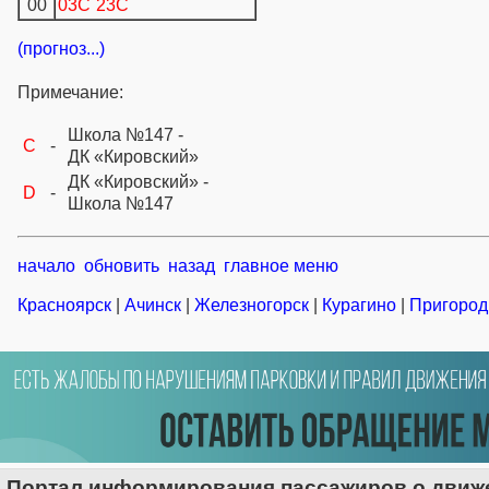
00
03C
23C
(прогноз...)
Примечание:
Школа №147 -
C
-
ДК «Кировский»
ДК «Кировский» -
D
-
Школа №147
начало
обновить
назад
главное меню
Красноярск
|
Ачинск
|
Железногорск
|
Курагино
|
Пригород
Портал информирования пассажиров о движе