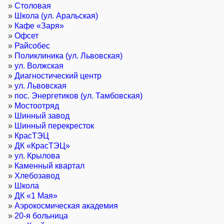
»
Столовая
»
Школа (ул. Аральская)
»
Кафе «Заря»
»
Офсет
»
Райсобес
»
Поликлиника (ул. Львовская)
»
ул. Волжская
»
Диагностический центр
»
ул. Львовская
»
пос. Энергетиков (ул. Тамбовская)
»
Мостоотряд
»
Шинный завод
»
Шинный перекресток
»
КрасТЭЦ
»
ДК «КрасТЭЦ»
»
ул. Крылова
»
Каменный квартал
»
Хлебозавод
»
Школа
»
ДК «1 Мая»
»
Аэрокосмическая академия
»
20-я больница