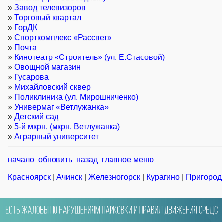
»
Завод телевизоров
»
Торговый квартал
»
ГорДК
»
Спорткомплекс «Рассвет»
»
Почта
»
Кинотеатр «Строитель» (ул. Е.Стасовой)
»
Овощной магазин
»
Гусарова
»
Михайловский сквер
»
Поликлиника (ул. Мирошниченко)
»
Универмаг «Ветлужанка»
»
Детский сад
»
5-й мкрн. (мкрн. Ветлужанка)
»
Аграрный университет
начало
обновить
назад
главное меню
Красноярск
|
Ачинск
|
Железногорск
|
Курагино
|
Пригород