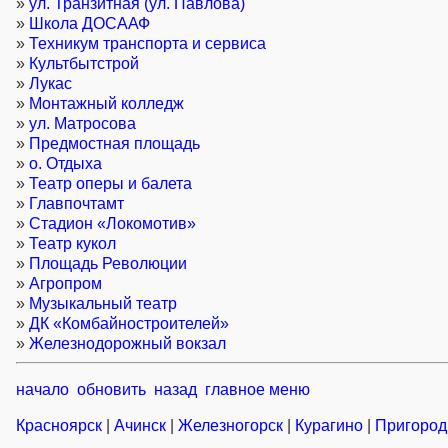
»
ул. Транзитная (ул. Павлова)
»
Школа ДОСААФ
»
Техникум транспорта и сервиса
»
Культбытстрой
»
Лукас
»
Монтажный колледж
»
ул. Матросова
»
Предмостная площадь
»
о. Отдыха
»
Театр оперы и балета
»
Главпочтамт
»
Стадион «Локомотив»
»
Театр кукол
»
Площадь Революции
»
Агропром
»
Музыкальный театр
»
ДК «Комбайностроителей»
»
Железнодорожный вокзал
начало
обновить
назад
главное меню
Красноярск
|
Ачинск
|
Железногорск
|
Курагино
|
Пригород