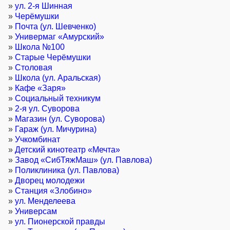
»
ул. 2-я Шинная
»
Черёмушки
»
Почта (ул. Шевченко)
»
Универмаг «Амурский»
»
Школа №100
»
Старые Черёмушки
»
Столовая
»
Школа (ул. Аральская)
»
Кафе «Заря»
»
Социальный техникум
»
2-я ул. Суворова
»
Магазин (ул. Суворова)
»
Гараж (ул. Мичурина)
»
Учкомбинат
»
Детский кинотеатр «Мечта»
»
Завод «СибТяжМаш» (ул. Павлова)
»
Поликлиника (ул. Павлова)
»
Дворец молодежи
»
Станция «Злобино»
»
ул. Менделеева
»
Универсам
»
ул. Пионерской правды