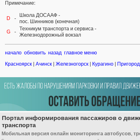
Примечание:
Школа ДОСААФ -
D
-
пос. Шинников (конечная)
Техникум транспорта и сервиса -
G
-
Железнодорожный вокзал
начало
обновить
назад
главное меню
Красноярск
|
Ачинск
|
Железногорск
|
Курагино
|
Пригород
Портал информирования пассажиров о движе
транспорта
Мобильная версия онлайн мониторинга автобусов, тр