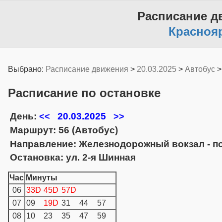
Расписание д
Красноя
Выбрано:
Расписание движения
>
20.03.2025
>
Автобус
Расписание по остановке
День:
20.03.2025
<<
>>
Маршрут: 56 (Автобус)
Направление: Железнодорожный вокзал - по
Остановка: ул. 2-я Шинная
Час
Минуты
06
33D
45D
57D
07
09
19D
31
44
57
08
10
23
35
47
59