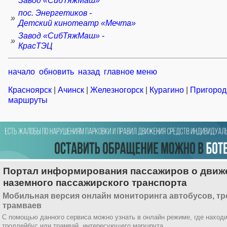
Завод «СибТяжМаш»
пос. Энергетиков -
»
Детский кинотеатр «Мечта»
Завод «СибТяжМаш» -
»
КрасТЭЦ
начало
обновить
назад
главное меню
Красноярск
|
Ачинск
|
Железногорск
|
Курагино
|
Пригоро
маршруты
Портал информирования пассажиров о движ
наземного пассажирского транспорта
Мобильная версия онлайн мониторинга автобусов, тр
трамваев
С помощью данного сервиса можно узнать в онлайн режиме, где находи
троллейбус или трамвай, интересующего маршрута.