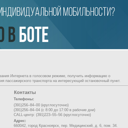
ования Интернета в голосовом режиме, получить информацию о
ия пассажирского транспорта на интересующий остановочный пункт.
Контакты
Телефоны:
(391)256–84–00 (круглосуточно)
(391)256–84–04 (с 8:00 до 17:00 в рабочие дни)
CALL-центр: (391)223–55–56 (круглосуточно)
Адрес:
660042, город Красноярск,
пер. Медицинский, д. 6, пом. 34.