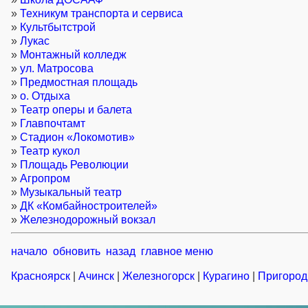
»
Техникум транспорта и сервиса
»
Культбытстрой
»
Лукас
»
Монтажный колледж
»
ул. Матросова
»
Предмостная площадь
»
о. Отдыха
»
Театр оперы и балета
»
Главпочтамт
»
Стадион «Локомотив»
»
Театр кукол
»
Площадь Революции
»
Агропром
»
Музыкальный театр
»
ДК «Комбайностроителей»
»
Железнодорожный вокзал
начало
обновить
назад
главное меню
Красноярск
|
Ачинск
|
Железногорск
|
Курагино
|
Пригород