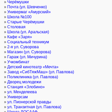
»
Черёмушки
»
Почта (ул. Шевченко)
»
Универмаг «Амурский»
»
Школа №100
»
Старые Черёмушки
»
Столовая
»
Школа (ул. Аральская)
»
Кафе «Заря»
»
Социальный техникум
»
2-я ул. Суворова
»
Магазин (ул. Суворова)
»
Гараж (ул. Мичурина)
»
Учкомбинат
»
Детский кинотеатр «Мечта»
»
Завод «СибТяжМаш» (ул. Павлова)
»
Поликлиника (ул. Павлова)
»
Дворец молодежи
»
Станция «Злобино»
»
ул. Менделеева
»
Универсам
»
ул. Пионерской правды
»
ул. Транзитная (ул. Павлова)
»
Школа ДОСААФ