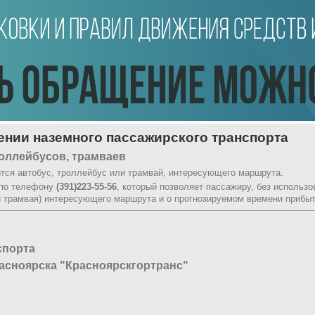
нии наземного пассажирского транспорта
оллейбусов, трамваев
тся автобус, троллейбус или трамвай, интересующего маршрута.
 по телефону
(391)223-55-56
, который позволяет пассажиру, без использ
и трамвая) интересующего маршрута и о прогнозируемом времени прибыт
спорта
асноярска "Красноярскгортранс"