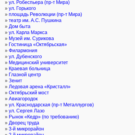
»
ул. Робеспьера (пр-т Мира)
»
ул. Горького
»
площадь Революции (пр-т Мира)
»
театр им. А.С. Пушкина
»
Дом быта
»
ул. Карла Маркса
»
Музей им. Сурикова
»
Гостиница «Октябрьская»
»
Филармония
»
ул. Дубенского
»
Медицинский университет
»
Краевая больница
»
Глазной центр
»
Зенит
»
Ледовая арена «Кристалл»
»
Октябрьский мост
»
Авиагородок
»
ул. Краснодарская (пр-т Металлургов)
»
ул. Сергея Лазо
»
Рынок «Кедр» (по требованию)
»
Дворец труда
»
3-й микрорайон
»
2-й микрорайон