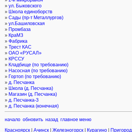
»
ул. Быковского
»
Школа единоборств
»
Сады (пр-т Металлургов)
»
ул.Башиловская
»
Промбаза
»
КраМЗ
»
Фабрика
»
Трест КАС
»
ОАО «РУСАЛ»
»
КРССУ
»
Кладбище (по требованию)
»
Насосная (по требованию)
»
Гортоп (по требованию)
»
д. Песчанка
»
Школа (д. Песчанка)
»
Магазин (д. Песчанка)
»
д. Песчанка-3
»
д. Песчанка (конечная)
начало
обновить
назад
главное меню
Красноярск
|
Ачинск
|
Железногорск
|
Курагино
|
Пригород