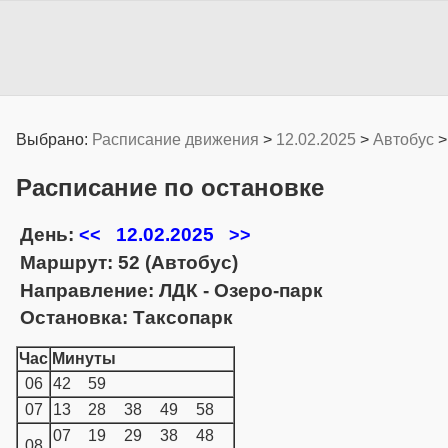
Выбрано:
Расписание движения
>
12.02.2025
>
Автобус
Расписание по остановке
День:
12.02.2025
<<
>>
Маршрут: 52 (Автобус)
Направление: ЛДК - Озеро-парк
Остановка: Таксопарк
Час
Минуты
06
42
59
07
13
28
38
49
58
07
19
29
38
48
08