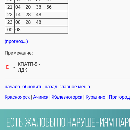
21
04
20
38
56
22
14
28
48
23
08
28
48
00
08
(прогноз...)
Примечание:
КПАТП-5 -
D
-
ЛДК
начало
обновить
назад
главное меню
Красноярск
|
Ачинск
|
Железногорск
|
Курагино
|
Пригород