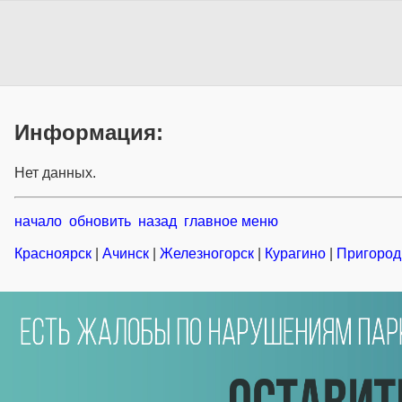
Информация:
Нет данных.
начало
обновить
назад
главное меню
Красноярск
|
Ачинск
|
Железногорск
|
Курагино
|
Пригород