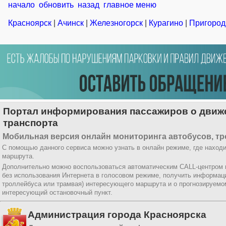
начало
обновить
назад
главное меню
Красноярск
|
Ачинск
|
Железногорск
|
Курагино
|
Пригород
Портал информирования пассажиров о движе
транспорта
Мобильная версия онлайн мониторинга автобусов, тр
С помощью данного сервиса можно узнать в онлайн режиме, где находи
маршрута.
Дополнительно можно воспользоваться автоматическим CALL-центром
без использования Интернета в голосовом режиме, получить информац
троллейбуса или трамвая) интересующего маршрута и о прогнозируемо
интересующий остановочный пункт.
Администрация города Красноярска