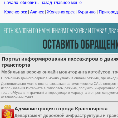
начало
обновить
назад
главное меню
Красноярск
|
Ачинск
|
Железногорск
|
Курагино
|
Пригород
Портал информирования пассажиров о движе
транспорта
Мобильная версия онлайн мониторинга автобусов, тр
С помощью данного сервиса можно узнать в онлайн режиме, где находи
Дополнительно можно воспользоваться автоматическим CALL-центром
использования Интернета в голосовом режиме, получить информацию о
троллейбуса или трамвая) интересующего маршрута и о прогнозируемо
остановочный пункт.
Администрация города Красноярска
Департамент дорожной инфраструктуры и тран