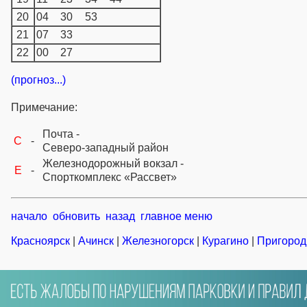
20
04
30
53
21
07
33
22
00
27
(прогноз...)
Примечание:
Почта -
C
-
Северо-западный район
Железнодорожный вокзал -
E
-
Спорткомплекс «Рассвет»
начало
обновить
назад
главное меню
Красноярск
|
Ачинск
|
Железногорск
|
Курагино
|
Пригород