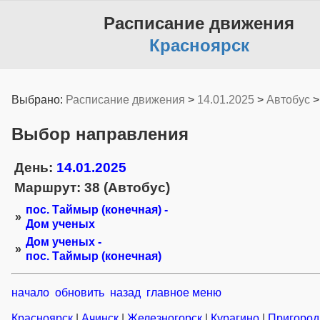
Расписание движения
Красноярск
Выбрано:
Расписание движения
>
14.01.2025
>
Автобус
Выбор направления
День:
14.01.2025
Маршрут: 38 (Автобус)
пос. Таймыр (конечная) -
»
Дом ученых
Дом ученых -
»
пос. Таймыр (конечная)
начало
обновить
назад
главное меню
Красноярск
|
Ачинск
|
Железногорск
|
Курагино
|
Пригоро